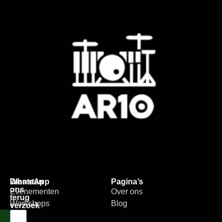
Diensten
WhatsApp
Pagina’s
ons
Evenementen
Over ons
terug
Workshops
Blog
verzoek